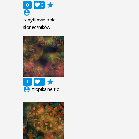
grade
0

0
account_circle
zabytkowe pole
słoneczników
grade
1

1
account_circle
tropikalne tło