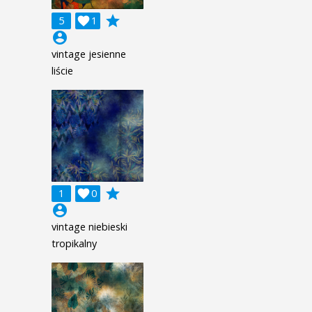
grade
5

1
account_circle
vintage jesienne
liście
grade
1

0
account_circle
vintage niebieski
tropikalny