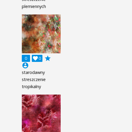
plemiennych
grade
0

0
account_circle
starodawny
streszczenie
tropikalny