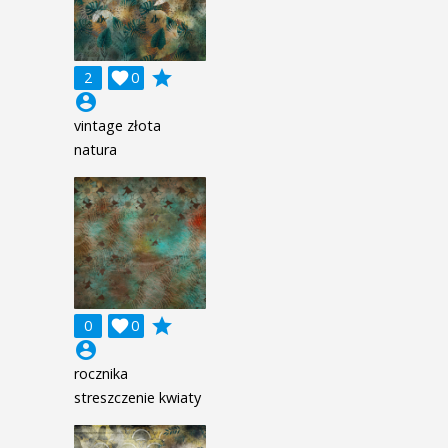
grade
2

0
account_circle
vintage złota
natura
grade
0

0
account_circle
rocznika
streszczenie kwiaty