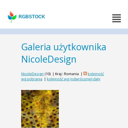
RGBSTOCK
Galeria użytkownika
NicoleDesign
NicoleDesign
(10) | Kraj:: Romania |
kolejność
wg pobrania
|
kolejność wg (odwróconej) daty