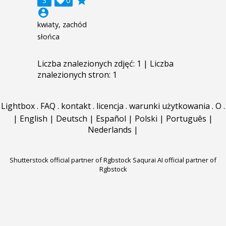
grade
3

0
account_circle
kwiaty, zachód
słońca
Liczba znalezionych zdjęć: 1 | Liczba
znalezionych stron: 1
Lightbox
.
FAQ
.
kontakt
.
licencja
.
warunki użytkowania
.
O
.
|
English
|
Deutsch
|
Español
|
Polski
|
Português
|
Nederlands
|
Shutterstock official partner of Rgbstock
Saqurai AI official partner of
Rgbstock