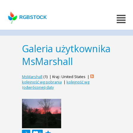
RGBSTOCK
Galeria użytkownika
MsMarshall
MsMarshall
(1) | Kraj:: United States |
kolejność wg pobrania
|
kolejność wg
(odwróconej) daty