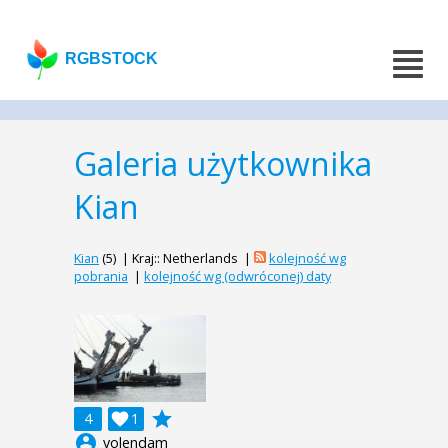
RGBSTOCK
Galeria użytkownika
Kian
Kian
(5) | Kraj:: Netherlands |
kolejność wg
pobrania
|
kolejność wg (odwróconej) daty
grade
4

1
account_circle
volendam