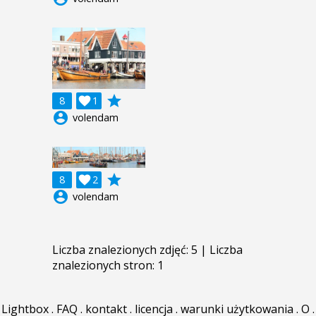
grade
8

1
account_circle
volendam
grade
8

2
account_circle
volendam
Liczba znalezionych zdjęć: 5 | Liczba
znalezionych stron: 1
Lightbox
.
FAQ
.
kontakt
.
licencja
.
warunki użytkowania
.
O
.