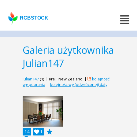
RGBSTOCK
Galeria użytkownika
Julian147
Julian147
(1) | Kraj:: New Zealand |
kolejność
wg pobrania
|
kolejność wg (odwróconej) daty
grade
14

1