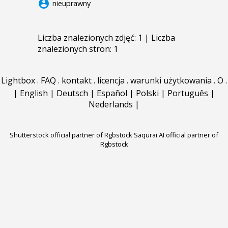
account_circle
nieuprawny
Liczba znalezionych zdjęć: 1 | Liczba
znalezionych stron: 1
Lightbox
.
FAQ
.
kontakt
.
licencja
.
warunki użytkowania
.
O
.
|
English
|
Deutsch
|
Español
|
Polski
|
Português
|
Nederlands
|
Shutterstock official partner of Rgbstock
Saqurai AI official partner of
Rgbstock