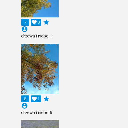
grade
7

0
account_circle
drzewa i niebo 1
grade
8

1
account_circle
drzewa i niebo 6