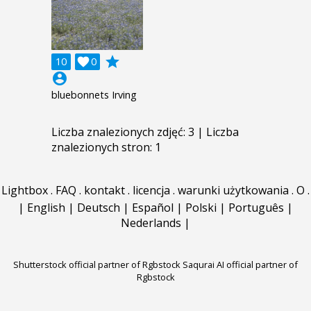
grade
10

0
account_circle
bluebonnets Irving
Liczba znalezionych zdjęć: 3 | Liczba
znalezionych stron: 1
Lightbox
.
FAQ
.
kontakt
.
licencja
.
warunki użytkowania
.
O
.
|
English
|
Deutsch
|
Español
|
Polski
|
Português
|
Nederlands
|
Shutterstock official partner of Rgbstock
Saqurai AI official partner of
Rgbstock