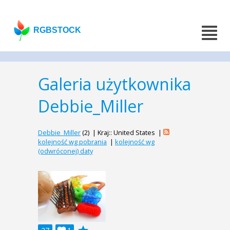
RGBSTOCK
Galeria użytkownika
Debbie_Miller
Debbie_Miller
(2) | Kraj:: United States |
kolejność wg pobrania
|
kolejność wg
(odwróconej) daty