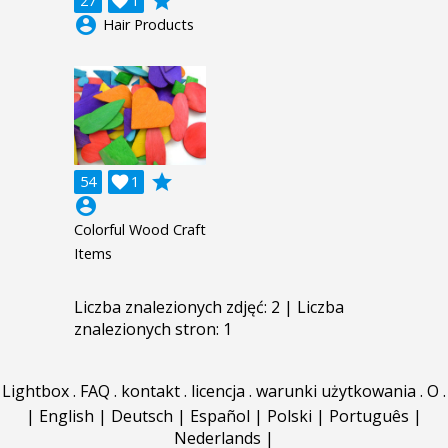
grade
27

1
account_circle
Hair Products
grade
54

1
account_circle
Colorful Wood Craft
Items
Liczba znalezionych zdjęć: 2 | Liczba
znalezionych stron: 1
Lightbox
.
FAQ
.
kontakt
.
licencja
.
warunki użytkowania
.
O
.
|
English
|
Deutsch
|
Español
|
Polski
|
Português
|
Nederlands
|