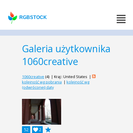
RGBSTOCK
Galeria użytkownika
1060creative
1060creative
(4) | Kraj:: United States |
kolejność wg pobrania
|
kolejność wg
(odwróconej) daty
grade
52

2