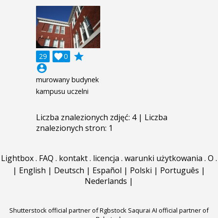
grade
29

0
account_circle
murowany budynek
kampusu uczelni
Liczba znalezionych zdjęć: 4 | Liczba
znalezionych stron: 1
Lightbox
.
FAQ
.
kontakt
.
licencja
.
warunki użytkowania
.
O
.
|
English
|
Deutsch
|
Español
|
Polski
|
Português
|
Nederlands
|
Shutterstock official partner of Rgbstock
Saqurai AI official partner of