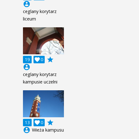
account_circle
ceglany korytarz
liceum
grade
19

0
account_circle
ceglany korytarz
kampusie uczelni
grade
13

0
account_circle
Wieża kampusu