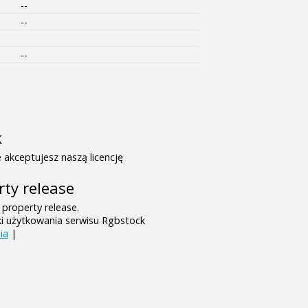
--
--
--
k
 akceptujesz naszą licencję
rty release
 property release.
ki użytkowania serwisu Rgbstock
ia
|