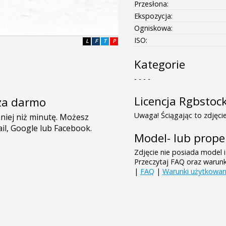
Przesłona:
Ekspozycja:
Ogniskowa:
ISO:
L
F
T
P
Kategorie
- - - -
Licencja Rgbstoc
e za darmo
Uwaga! Ściągając to zdjęcie
Model- lub prope
Zdjęcie nie posiada model i
Przeczytaj FAQ oraz warun
|
FAQ
|
Warunki użytkowan