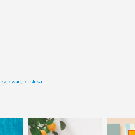
ura
,
owad
,
pluskwa