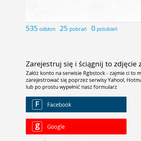
535
25
0
odsłon
pobrań
polubień
Zarejestruj się i ściągnij to zdjęci