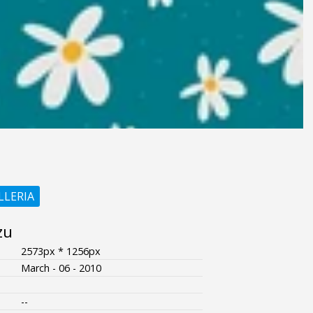
LLERIA
zu
2573px * 1256px
March - 06 - 2010
--