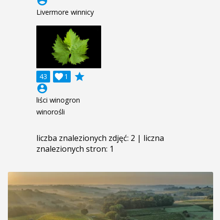
account_circle
Livermore winnicy
grade
43

1
account_circle
liści winogron
winorośli
liczba znalezionych zdjęć: 2 | liczna
znalezionych stron: 1