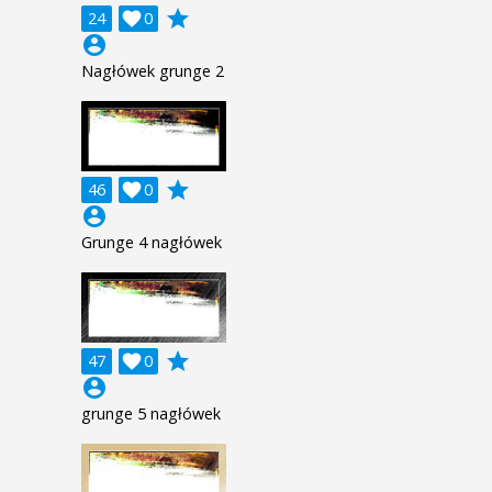
grade
24

0
account_circle
Nagłówek grunge 2
grade
46

0
account_circle
Grunge 4 nagłówek
grade
47

0
account_circle
grunge 5 nagłówek