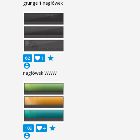
grunge 1 nagłówek
grade
62

1
account_circle
nagłówek WWW
grade
109

4
account_circle