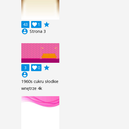
grade
43

1
account_circle
Strona 3
grade
3

0
account_circle
1960s cukru słodkie
wnętrze 4k