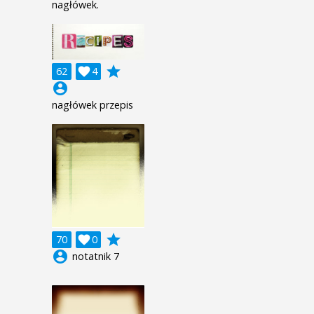
nagłówek.
grade
62

4
account_circle
nagłówek przepis
grade
70

0
account_circle
notatnik 7