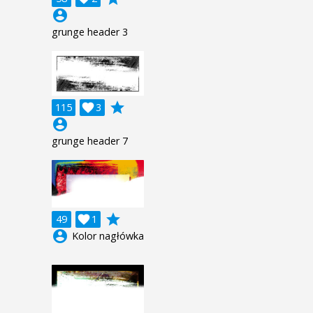
account_circle
grunge header 3
grade
115

3
account_circle
grunge header 7
grade
49

1
account_circle
Kolor nagłówka