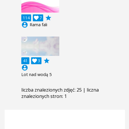
grade
114

7
account_circle
Rama fali
grade
41

3
account_circle
Lot nad wodą 5
liczba znalezionych zdjęć: 25 | liczna
znalezionych stron: 1