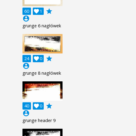
grade
60

1
account_circle
grunge 6 nagłówek
grade
24

0
account_circle
grunge 8 nagłówek
grade
40

0
account_circle
grunge header 9