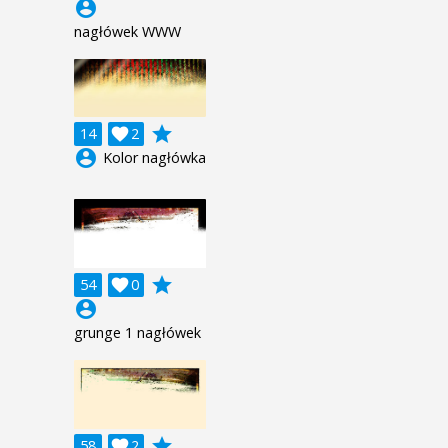
account_circle
nagłówek WWW
grade
14

2
account_circle
Kolor nagłówka
grade
54

0
account_circle
grunge 1 nagłówek
grade
58

2