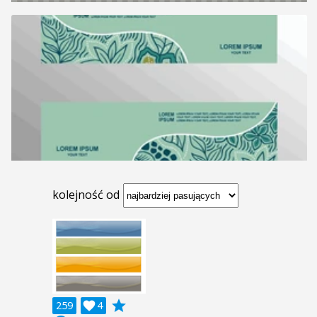
kolejność od
grade
259

4