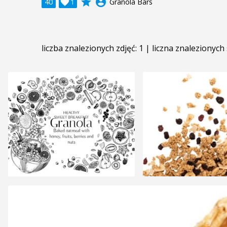
grade
account_circle
40

1
Granola Bars
liczba znalezionych zdjęć: 1 | liczna znalezionych 