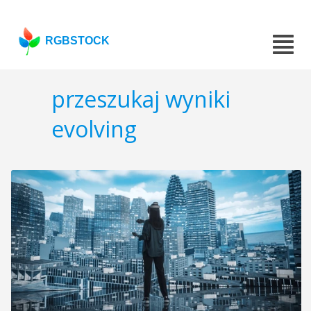
RGBSTOCK
przeszukaj wyniki
evolving