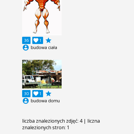
grade
36

1
account_circle
budowa ciała
grade
30

1
account_circle
budowa domu
liczba znalezionych zdjęć: 4 | liczna
znalezionych stron: 1