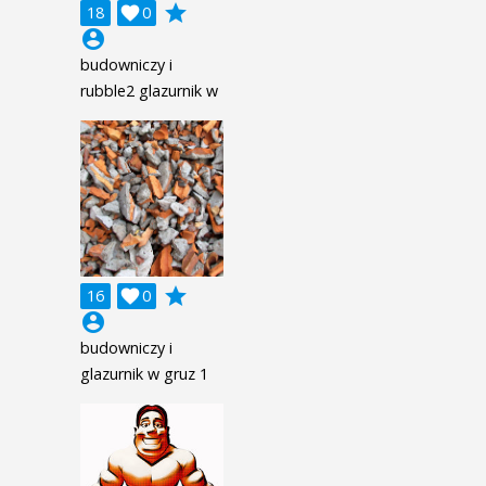
grade
18

0
account_circle
budowniczy i
rubble2 glazurnik w
grade
16

0
account_circle
budowniczy i
glazurnik w gruz 1