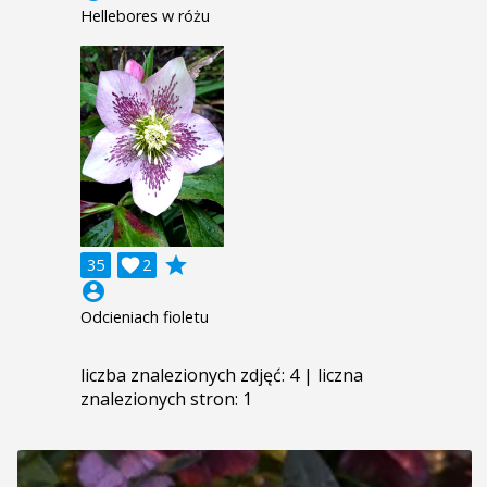
Hellebores w różu
grade
35

2
account_circle
Odcieniach fioletu
liczba znalezionych zdjęć: 4 | liczna
znalezionych stron: 1