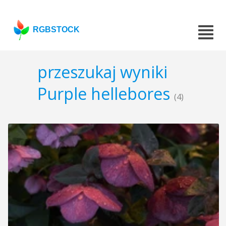
RGBSTOCK
przeszukaj wyniki
Purple hellebores
(4)